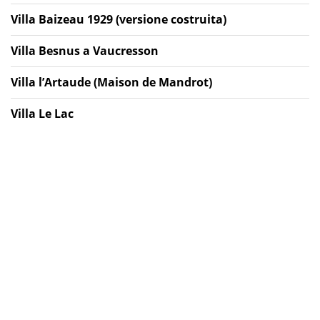
Villa Baizeau 1929 (versione costruita)
Villa Besnus a Vaucresson
Villa l’Artaude (Maison de Mandrot)
Villa Le Lac
Villa Le Sextant (House in Les Mathes)
Villa Sarabhai
Villa Savoye
Villa Stein
Weissenhof house – Maison double