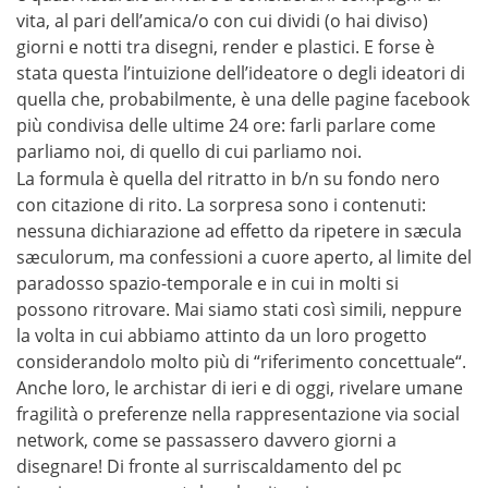
vita, al pari dell’amica/o con cui dividi (o hai diviso)
giorni e notti tra disegni, render e plastici. E forse è
stata questa l’intuizione dell’ideatore o degli ideatori di
quella che, probabilmente, è una delle pagine facebook
più condivisa delle ultime 24 ore: farli parlare come
parliamo noi, di quello di cui parliamo noi.
La formula è quella del ritratto in b/n su fondo nero
con citazione di rito. La sorpresa sono i contenuti:
nessuna dichiarazione ad effetto da ripetere in sæcula
sæculorum, ma confessioni a cuore aperto, al limite del
paradosso spazio-temporale e in cui in molti si
possono ritrovare. Mai siamo stati così simili, neppure
la volta in cui abbiamo attinto da un loro progetto
considerandolo molto più di “riferimento concettuale“.
Anche loro, le archistar di ieri e di oggi, rivelare umane
fragilità o preferenze nella rappresentazione via social
network, come se passassero davvero giorni a
disegnare! Di fronte al surriscaldamento del pc