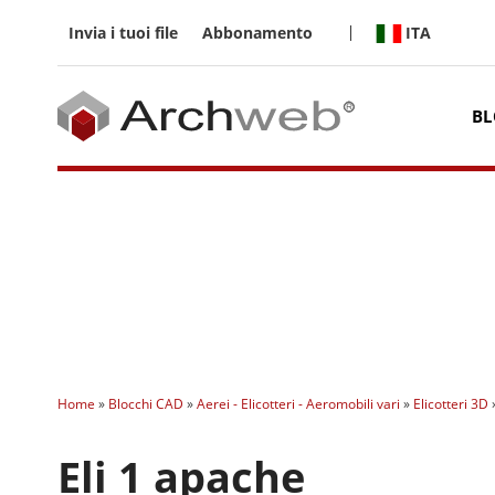
Salta
ai
ITA
Invia i tuoi file
Abbonamento
contenuti
BL
Home
»
Blocchi CAD
»
Aerei - Elicotteri - Aeromobili vari
»
Elicotteri 3D
Eli 1 apache