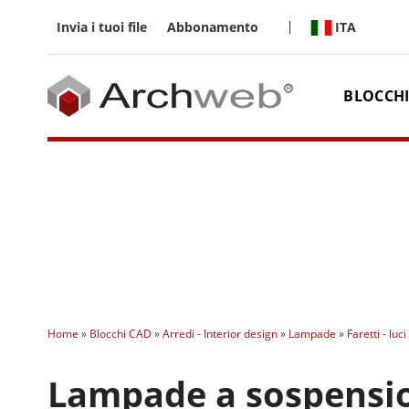
Salta
ai
ITA
Invia i tuoi file
Abbonamento
contenuti
BLOCCHI
Home
»
Blocchi CAD
»
Arredi - Interior design
»
Lampade
»
Faretti - luc
Lampade a sospensi