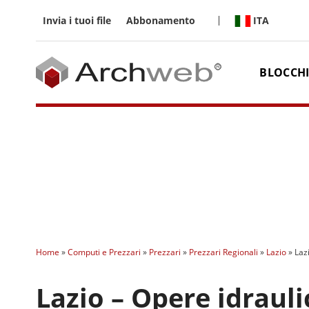
Salta
ai
ITA
Invia i tuoi file
Abbonamento
contenuti
BLOCCHI
Home
»
Computi e Prezzari
»
Prezzari
»
Prezzari Regionali
»
Lazio
»
Laz
Lazio – Opere idrauli