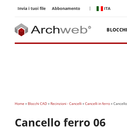
Salta
ai
ITA
Invia i tuoi file
Abbonamento
contenuti
BLOCCHI
Home
»
Blocchi CAD
»
Recinzioni - Cancelli
»
Cancelli in ferro
»
Cancello
Cancello ferro 06