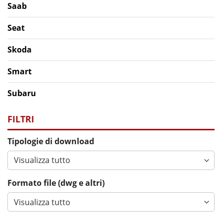
Saab
Seat
Skoda
Smart
Subaru
Suzuki
FILTRI
Toyota
Tipologie di download
Volkswagen
Volvo
Formato file (dwg e altri)