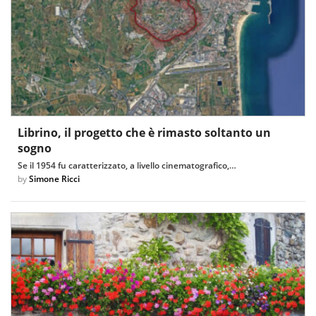
Librino, il progetto che è rimasto soltanto un
sogno
Se il 1954 fu caratterizzato, a livello cinematografico,…
by
Simone Ricci