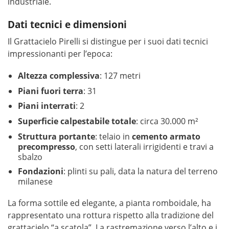
industriale.
Dati tecnici e dimensioni
Il Grattacielo Pirelli si distingue per i suoi dati tecnici
impressionanti per l’epoca:
Altezza complessiva
: 127 metri
Piani fuori terra
: 31
Piani interrati
: 2
Superficie calpestabile totale
: circa 30.000 m²
Struttura portante
: telaio in
cemento armato
precompresso
, con setti laterali irrigidenti e travi a
sbalzo
Fondazioni
: plinti su pali, data la natura del terreno
milanese
La forma sottile ed elegante, a pianta romboidale, ha
rappresentato una rottura rispetto alla tradizione del
grattacielo “a scatola”. La rastremazione verso l’alto e i